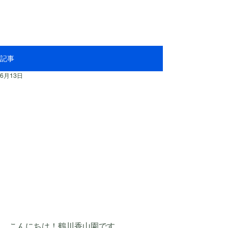
記事
6月13日
こんにちは！鶴川香山園です。