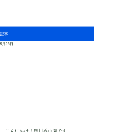
記事
5月28日
こんにちは！鶴川香山園です。