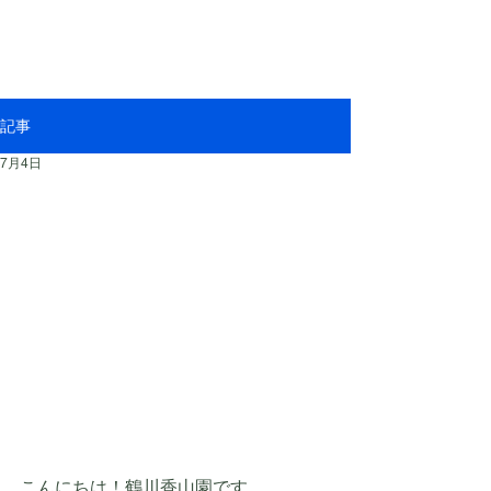
記事
7月4日
こんにちは！鶴川香山園です。