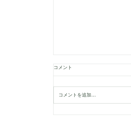
コメント
コメントを追加…
【イベント情報】こども和傘
展 ー 和傘に絵をかこう！ー