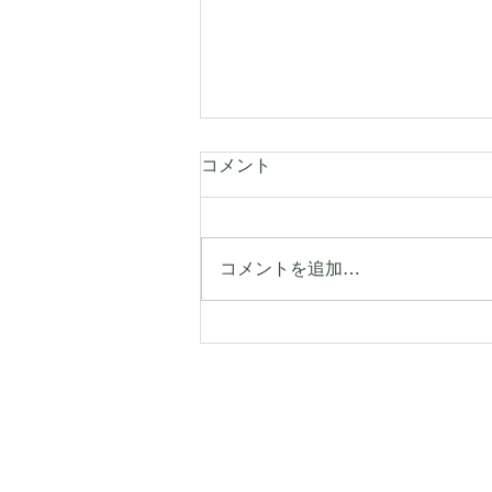
コメント
コメントを追加…
【イベント情報】こども和傘
展 ー 和傘に絵をかこう！ー