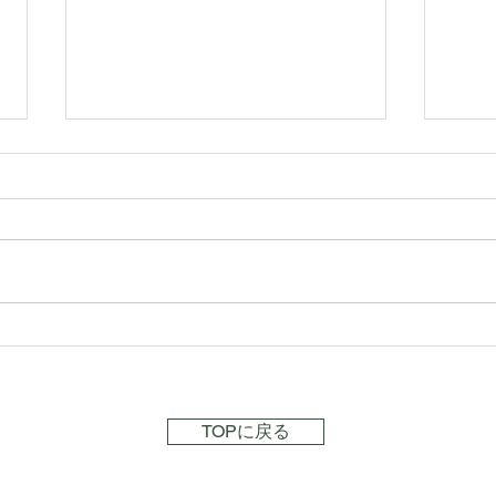
【お
【桜梅桃李メニュー紹介】夕
涼みコース
TOPに戻る